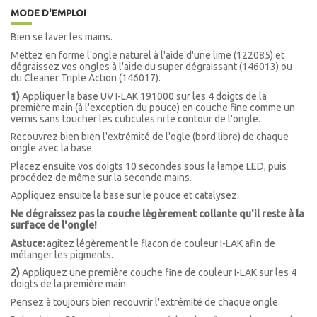
MODE D'EMPLOI
Bien se laver les mains.
Mettez en forme l'ongle naturel à l'aide d'une lime (122085)
et
dégraissez vos ongles à l'aide du super dégraissant (146013) ou
du
Cleaner
Triple Action (
146017).
1)
Appliquer la base UV I-LAK 191000 sur les 4 doigts de la
première main (à l'exception du pouce) en couche fine comme un
vernis sans toucher les cuticules ni le contour de l'ongle.
Recouvrez bien bien l'extrémité de l'ogle (bord libre) de chaque
ongle avec la base.
Placez ensuite vos doigts 10 secondes sous la lampe LED, puis
procédez de même sur la seconde mains.
Appliquez ensuite la base sur le pouce et catalysez.
Ne dégraissez pas la couche légèrement collante qu'il reste à la
surface de l'ongle!
Astuce:
agitez légèrement le flacon de couleur I-LAK afin de
mélanger les pigments.
2)
Appliquez une première couche fine de couleur I-LAK sur les 4
doigts de la première main.
Pensez à toujours bien recouvrir l'extrémité de chaque ongle.