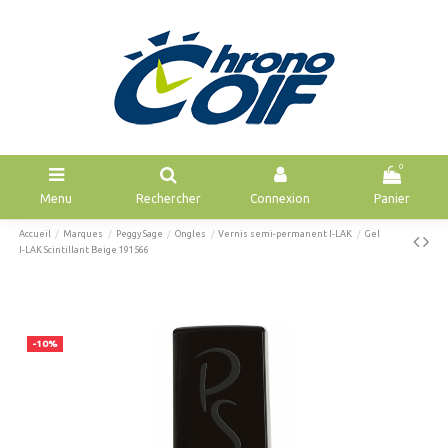
0
Menu
Rechercher
Connexion
Panier
Accueil
Marques
Peggy Sage
Ongles
Vernis semi-permanent I-LAK
Gel
I-LAK Scintillant Beige 191566
-10%