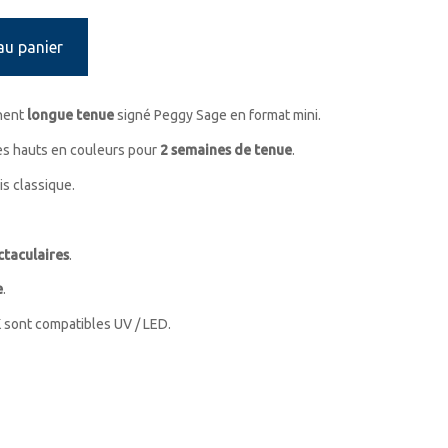
au panier
anent
longue tenue
signé Peggy Sage en format mini.
s hauts en couleurs pour
2 semaines de tenue
.
s classique.
ctaculaires
.
e
.
 sont compatibles UV / LED.