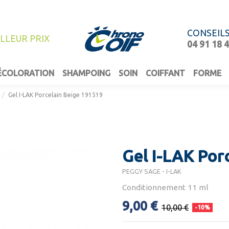
CONSEIL
ILLEUR PRIX
04 91 18 
ÉCOLORATION
SHAMPOING
SOIN
COIFFANT
FORME
Gel I-LAK Porcelain Beige 191519
Gel I-LAK Por
PEGGY SAGE - I-LAK
Conditionnement 11 ml
9,00 €
10,00 €
-10%