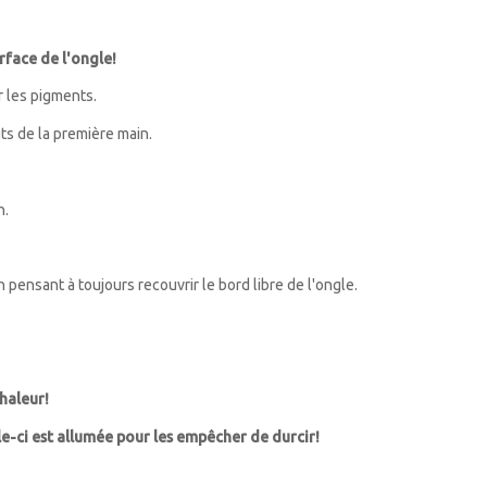
rface de l'ongle!
r les pigments.
ts de la première main.
n.
ensant à toujours recouvrir le bord libre de l'ongle.
chaleur!
le-ci est allumée pour les empêcher de durcir!