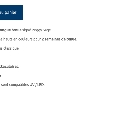
au panier
longue tenue
signé Peggy Sage.
s hauts en couleurs pour
2 semaines de tenue
.
s classique.
ctaculaires
.
e
.
 sont compatibles UV / LED.