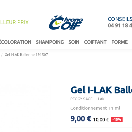
CONSEIL
ILLEUR PRIX
04 91 18 
ÉCOLORATION
SHAMPOING
SOIN
COIFFANT
FORME
Gel I-LAK Ballerine 191507
Gel I-LAK Bal
PEGGY SAGE - I-LAK
Conditionnement 11 ml
9,00 €
10,00 €
-10%