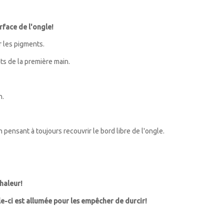
rface de l'ongle!
r les pigments.
ts de la première main.
n.
ensant à toujours recouvrir le bord libre de l'ongle.
chaleur!
le-ci est allumée pour les empêcher de durcir!