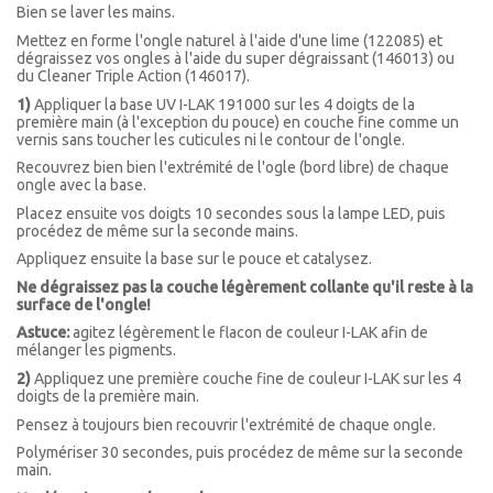
Bien se laver les mains.
Mettez en forme l'ongle naturel à l'aide d'une lime (122085)
et
dégraissez vos ongles à l'aide du super dégraissant (146013) ou
du
Cleaner
Triple Action (
146017).
1)
Appliquer la base UV I-LAK 191000 sur les 4 doigts de la
première main (à l'exception du pouce) en couche fine comme un
vernis sans toucher les cuticules ni le contour de l'ongle.
Recouvrez bien bien l'extrémité de l'ogle (bord libre) de chaque
ongle avec la base.
Placez ensuite vos doigts 10 secondes sous la lampe LED, puis
procédez de même sur la seconde mains.
Appliquez ensuite la base sur le pouce et catalysez.
Ne dégraissez pas la couche légèrement collante qu'il reste à la
surface de l'ongle!
Astuce:
agitez légèrement le flacon de couleur I-LAK afin de
mélanger les pigments.
2)
Appliquez une première couche fine de couleur I-LAK sur les 4
doigts de la première main.
Pensez à toujours bien recouvrir l'extrémité de chaque ongle.
Polymériser 30 secondes, puis procédez de même sur la seconde
main.