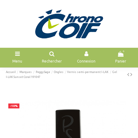
0
Menu
Rechercher
Connexion
Panier
Accueil
Marques
Peggy Sage
Ongles
Vernis semi-permanent I-LAK
Gel
I-LAK Sunset Coral 191047
-10%