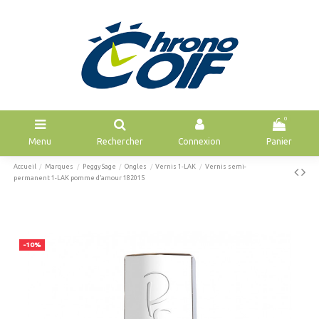
0
Menu
Rechercher
Connexion
Panier
Accueil
Marques
Peggy Sage
Ongles
Vernis 1-LAK
Vernis semi-
permanent 1-LAK pomme d’amour 182015
-10%