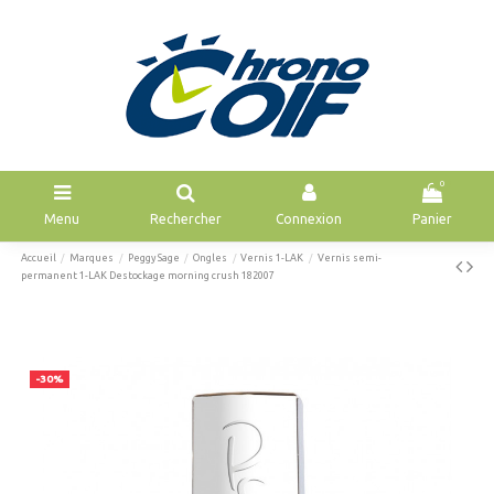
0
Menu
Rechercher
Connexion
Panier
Accueil
Marques
Peggy Sage
Ongles
Vernis 1-LAK
Vernis semi-
permanent 1-LAK Destockage morning crush 182007
-30%