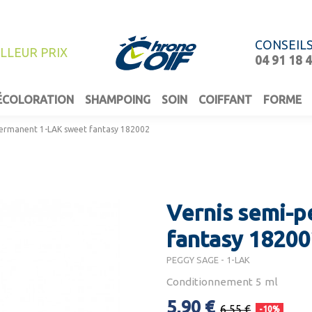
CONSEIL
ILLEUR PRIX
04 91 18 
ÉCOLORATION
SHAMPOING
SOIN
COIFFANT
FORME
permanent 1-LAK sweet fantasy 182002
Vernis semi-
fantasy 18200
PEGGY SAGE - 1-LAK
Conditionnement 5 ml
5,90 €
6,55 €
-10%