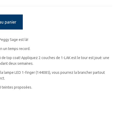
au panier
Peggy Sage est là!
n un temps record.
 de top coat! Appliquez 2 couches de 1-LAK est le tour est joué: une
endant deux semaines.
à la lampe LED 1-finger (144085), vous pourrez la brancher partout
ct.
30 teintes proposées.