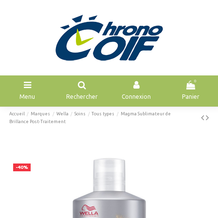
0
Menu
Rechercher
Connexion
Panier
Accueil
Marques
Wella
Soins
Tous types
Magma Sublimateur de
Brillance Post-Traitement
-40%