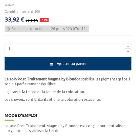
WELLA
Conditionnement 500 ml
33,92 €
56,54 €
-40%
Fin de la promo dans
26
jours
02
h
07
m
31
s
Ajouter au panier
Le soin Post Traitement Magma by Blondor
stabilise les pigments grâce à
son pH parfaitement équilibré.
Il garantit la teinte et la tenue de la coloration.
Les cheveux sont brillants et une la coloration éclatante.
MODE D'EMPLOI
Le soin Post Traitement Magma by Blondor est conçu pour neutraliser
l'oxydation et stabiliser la teinte.