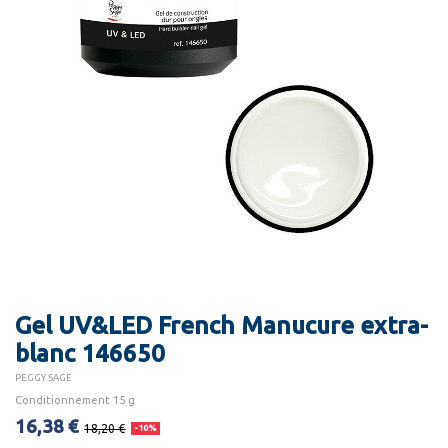
Gel UV&LED French Manucure extra-
blanc 146650
PEGGY SAGE
Conditionnement 15 g
16,38 €
18,20 €
-10%