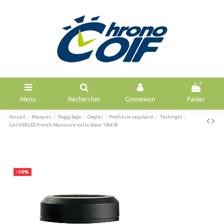
0
Menu
Rechercher
Connexion
Panier
Accueil
Marques
Peggy Sage
Ongles
Prothésie ongulaire
Technigel
Gel UV&LED French Manucure extra-blanc 146650
-10%