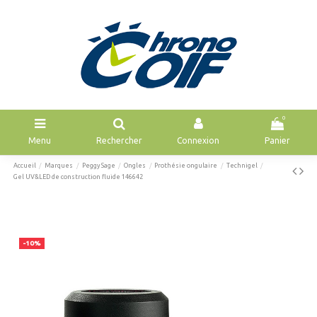
0
Menu
Rechercher
Connexion
Panier
Accueil
Marques
Peggy Sage
Ongles
Prothésie ongulaire
Technigel
Gel UV&LED de construction fluide 146642
-10%