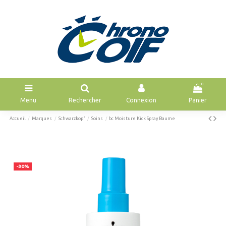
0
Menu
Rechercher
Connexion
Panier
Accueil
Marques
Schwarzkopf
Soins
bc Moisture Kick Spray Baume
-30%