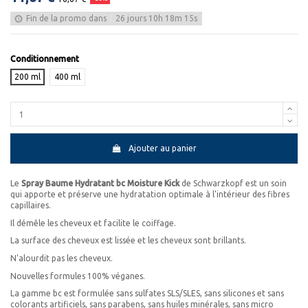
Fin de la promo dans
26
jours
10
h
18
m
15
s
Conditionnement
200 ml
400 ml
Ajouter au panier
Le
Spray Baume Hydratant bc Moisture Kick
de Schwarzkopf est un soin
qui apporte et préserve une hydratation optimale à l'intérieur des fibres
capillaires.
Il démêle les cheveux et facilite le coiffage.
La surface des cheveux est lissée et les cheveux sont brillants.
N'alourdit pas les cheveux.
Nouvelles formules 100% véganes.
La gamme bc est formulée sans sulfates SLS/SLES, sans silicones et sans
colorants artificiels, sans parabens, sans huiles minérales, sans micro