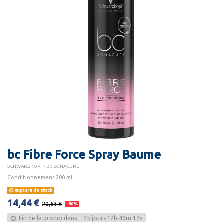
bc Fibre Force Spray Baume
SCHWARZKOPF - BC BONACURE
Conditionnement 200 ml
Rupture de stock
14,44 €
20,63 €
-30%
Fin de la promo dans
25
jours
12
h
49
m
11
s