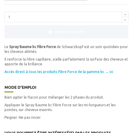
Ajouter au panier
Le
Spray Baume bc Fibre Force
de Schwarzkopf est un soin quotidien pour
les cheveux abîmés.
Il renforce la fibre capillaire, scelle parfaitement la surface des cheveux et
apporte de la brillance.
Accès direct à tous les produits Fibre Force de la gamme bc → ici
MODE D'EMPLOI
Bien agiter le flacon pour mélanger les 2 phases du produit.
Appliquer le Spray Baume bc Fibre Force sur les mi-longueurs et les
pointes, sur cheveux essorés.
Peigner. Ne pas rincer.
VOUS POURRIEZ ÊTRE INTÉRESSÉ(E) PAR LES PRODUITS