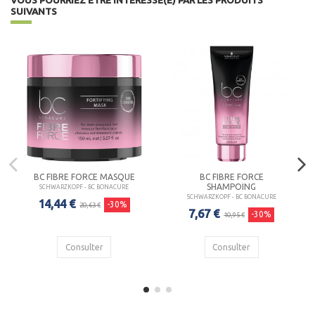
SUIVANTS
BC FIBRE FORCE MASQUE
BC FIBRE FORCE
SHAMPOING
SCHWARZKOPF - BC BONACURE
SCHWARZKOPF - BC BONACURE
14,44 €
-30%
20,63 €
7,67 €
-30%
10,95 €
Consulter
Consulter