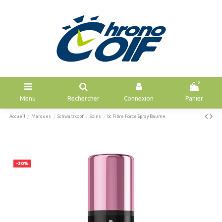
0
Menu
Rechercher
Connexion
Panier
Accueil
Marques
Schwarzkopf
Soins
bc Fibre Force Spray Baume
-30%