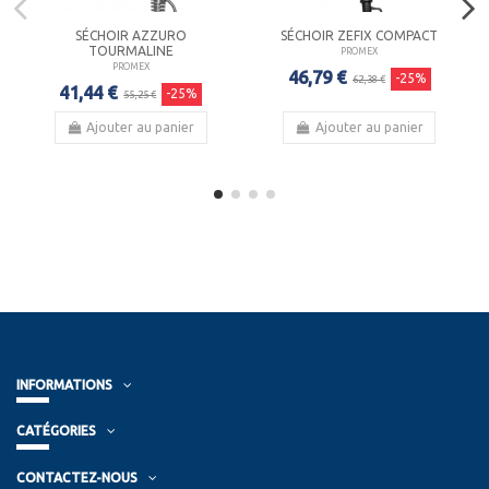
SÉCHOIR AZZURO
SÉCHOIR ZEFIX COMPACT
TOURMALINE
PROMEX
PROMEX
46,79 €
-25%
62,38 €
41,44 €
-25%
55,25 €
Ajouter au panier
Ajouter au panier
INFORMATIONS
CATÉGORIES
CONTACTEZ-NOUS