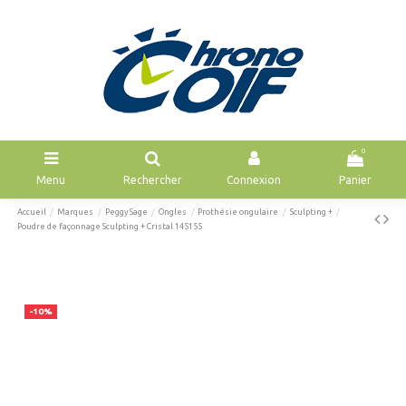
0
Menu
Rechercher
Connexion
Panier
Accueil
Marques
Peggy Sage
Ongles
Prothésie ongulaire
Sculpting +
Poudre de façonnage Sculpting + Cristal 145155
-10%