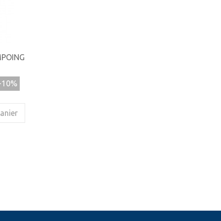
MPOING
-10%
anier