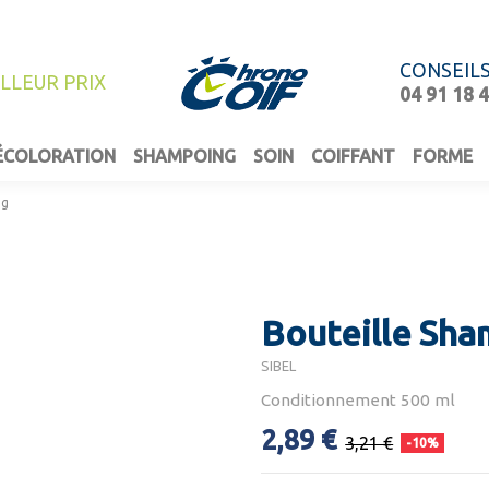
CONSEIL
ILLEUR PRIX
04 91 18 
ÉCOLORATION
SHAMPOING
SOIN
COIFFANT
FORME
ng
Bouteille Sh
SIBEL
Conditionnement 500 ml
2,89 €
3,21 €
-10%