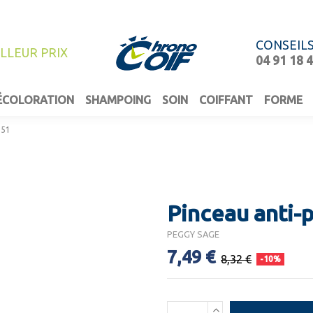
CONSEIL
ILLEUR PRIX
04 91 18 
ÉCOLORATION
SHAMPOING
SOIN
COIFFANT
FORME
051
Pinceau anti-
PEGGY SAGE
7,49 €
8,32 €
-10%