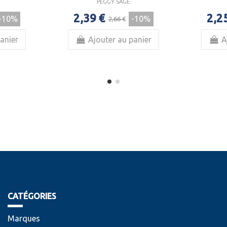
PEGGY SAGE
2,39 €
2,2
-10%
-10%
2,66 €
anier
Ajouter au panier
A
CATÉGORIES
Marques