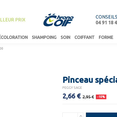
CONSEIL
ILLEUR PRIX
04 91 18 
ÉCOLORATION
SHAMPOING
SOIN
COIFFANT
FORME
000
Pinceau spéci
PEGGY SAGE
2,66 €
2,95 €
-10%