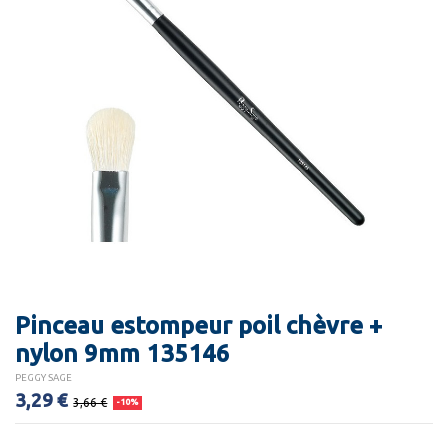
Pinceau estompeur poil chèvre +
nylon 9mm 135146
PEGGY SAGE
3,29 €
3,66 €
-10%