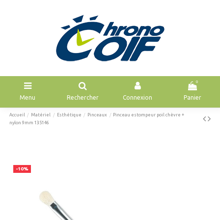
0
Menu
Rechercher
Connexion
Panier
Accueil
Matériel
Esthétique
Pinceaux
Pinceau estompeur poil chèvre +
nylon 9mm 135146
-10%