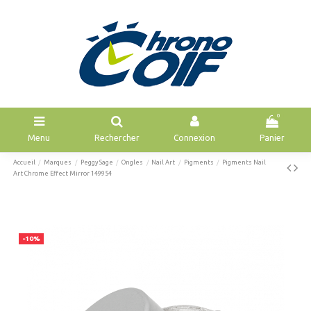
0
Menu
Rechercher
Connexion
Panier
Accueil
Marques
Peggy Sage
Ongles
Nail Art
Pigments
Pigments Nail
Art Chrome Effect Mirror 149954
-10%