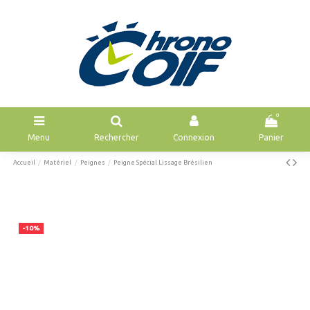
0
Menu
Rechercher
Connexion
Panier
Accueil
Matériel
Peignes
Peigne Spécial Lissage Brésilien
-10%