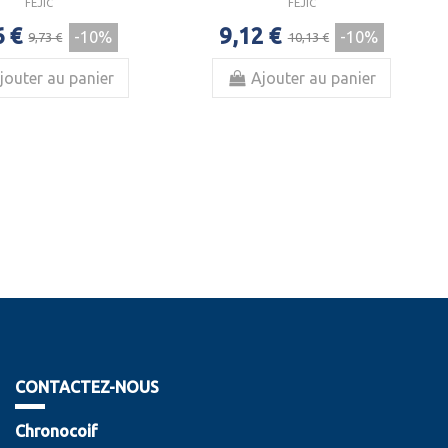
FEJIC
FEJIC
6 €
9,12 €
-10%
-10%
9,73 €
10,13 €
jouter au panier
Ajouter au panier
CONTACTEZ-NOUS
Chronocoif