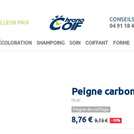
CONSEIL
ILLEUR PRIX
04 91 18 
ÉCOLORATION
SHAMPOING
SOIN
COIFFANT
FORME
Peigne carbon
FEJIC
Peigne de coiffage
8,76 €
9,73 €
-10%