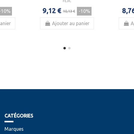
FEJIC
9,12 €
8,7
-10%
-10%
10,13 €
anier
Ajouter au panier
A
CATÉGORIES
Marques