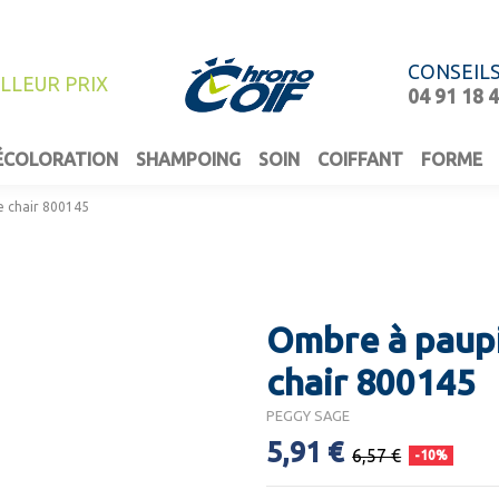
CONSEIL
ILLEUR PRIX
04 91 18 
ÉCOLORATION
SHAMPOING
SOIN
COIFFANT
FORME
 chair 800145
Ombre à paup
chair 800145
PEGGY SAGE
5,91 €
6,57 €
-10%