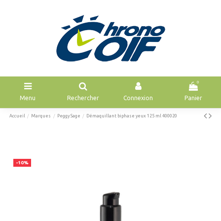
0
Menu
Rechercher
Connexion
Panier
Accueil
Marques
Peggy Sage
Démaquillant biphase yeux 125 ml 400020
-10%