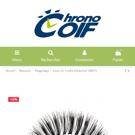
0
Menu
Rechercher
Connexion
Panier
Accueil
Marques
Peggy Sage
Faux cils + colle attractive 130973
-10%