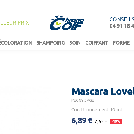
CONSEIL
ILLEUR PRIX
04 91 18 
ÉCOLORATION
SHAMPOING
SOIN
COIFFANT
FORME
Mascara Lovel
PEGGY SAGE
Conditionnement 10 ml
6,89 €
7,65 €
-10%