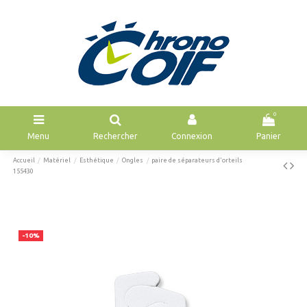
0
Menu
Rechercher
Connexion
Panier
Accueil
Matériel
Esthétique
Ongles
paire de séparateurs d'orteils
155430
-10%