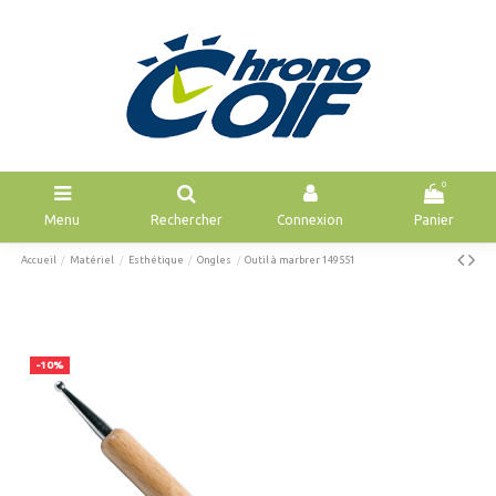
0
Menu
Rechercher
Connexion
Panier
Accueil
Matériel
Esthétique
Ongles
Outil à marbrer 149551
-10%