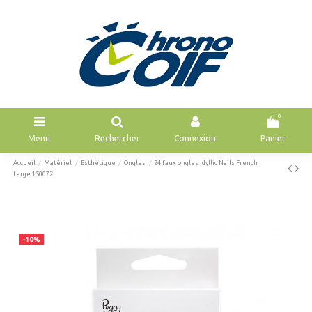
0
Menu
Rechercher
Connexion
Panier
Accueil
Matériel
Esthétique
Ongles
24 faux ongles Idyllic Nails French
Large 150072
-10%