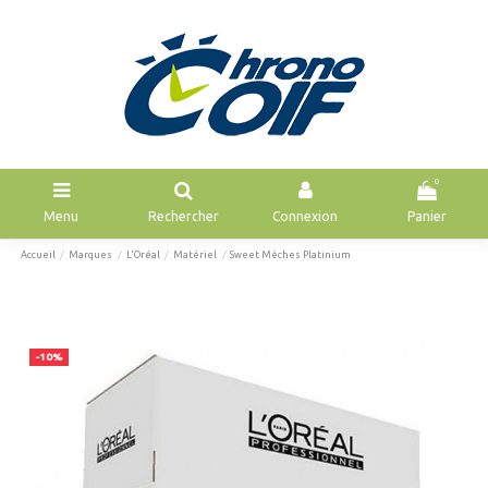
0
Menu
Rechercher
Connexion
Panier
Accueil
Marques
L'Oréal
Matériel
Sweet Mèches Platinium
-10%