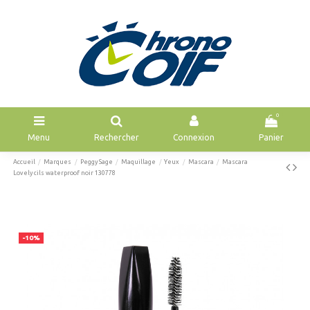
0
Menu
Rechercher
Connexion
Panier
Accueil
Marques
Peggy Sage
Maquillage
Yeux
Mascara
Mascara
Lovely cils waterproof noir 130778
-10%