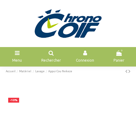
0
Menu
Rechercher
Connexion
Panier
Accueil
Matériel
Lavage
Appui Cou Nekeze
-10%