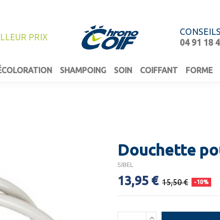
CONSEIL
ILLEUR PRIX
04 91 18 
ÉCOLORATION
SHAMPOING
SOIN
COIFFANT
FORME
Douchette pou
SIBEL
13,95 €
15,50 €
-10%