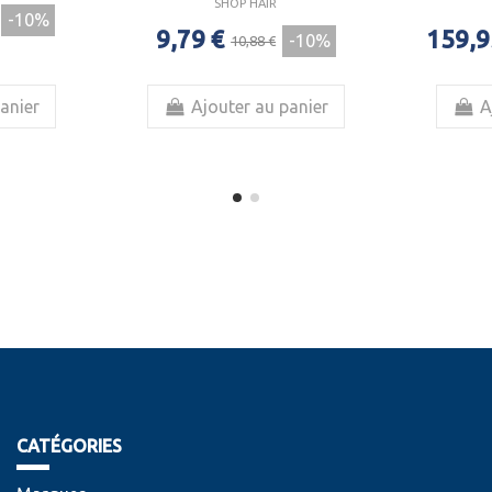
SHOP HAIR
-10%
9,79 €
159,9
-10%
10,88 €
anier
Ajouter au panier
A
CATÉGORIES