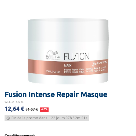
Fusion Intense Repair Masque
WELLA - CARE
12,64 €
21,07 €
-40%
Fin de la promo dans
22
jours
07
h
32
m
01
s
Conditionnement