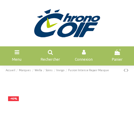
0
Menu
Rechercher
Connexion
Panier
Accueil
Marques
Wella
Soins
Invigo
Fusion Intense Repair Masque
-40%