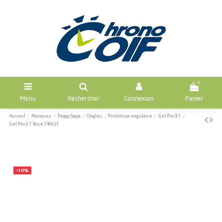
0
Menu
Rechercher
Connexion
Panier
Accueil
Marques
Peggy Sage
Ongles
Prothésie ongulaire
Gel Pro 3.1
Gel Pro 3.1 Rose 146621
-10%