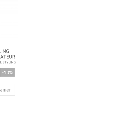
LING
XATEUR
L STYLING
-10%
anier