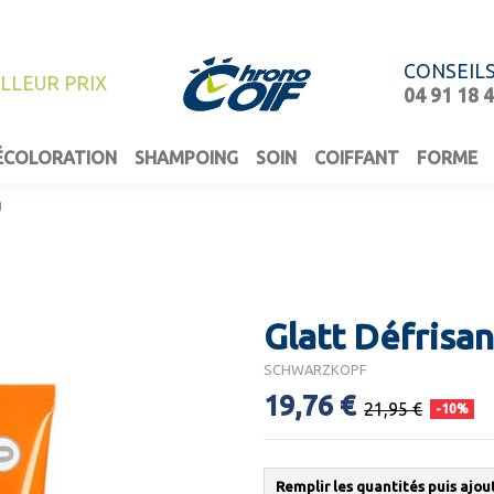
CONSEIL
ILLEUR PRIX
04 91 18 
ÉCOLORATION
SHAMPOING
SOIN
COIFFANT
FORME
g
Glatt Défrisan
SCHWARZKOPF
19,76 €
21,95 €
-10%
Remplir les quantités puis ajou