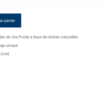
au panier
es de cire froide à base de résines naturelles.
age unique.
1,5cm)