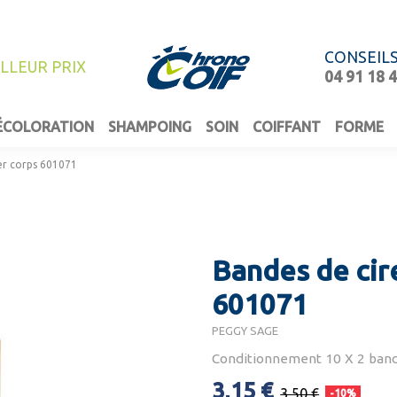
CONSEIL
ILLEUR PRIX
04 91 18 
ÉCOLORATION
SHAMPOING
SOIN
COIFFANT
FORME
ler corps 601071
Bandes de cire
601071
PEGGY SAGE
Conditionnement 10 X 2 ban
3,15 €
3,50 €
-10%