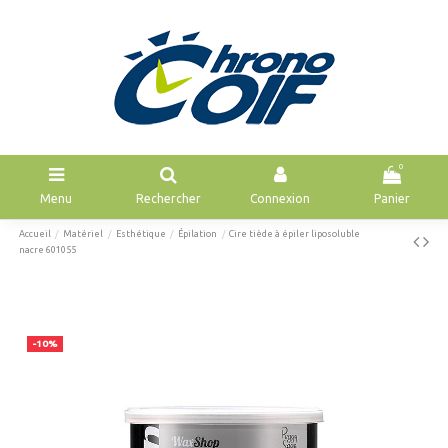
0
Menu
Rechercher
Connexion
Panier
Accueil
Matériel
Esthétique
Épilation
Cire tiède à épiler liposoluble
nacre 601055
-10%