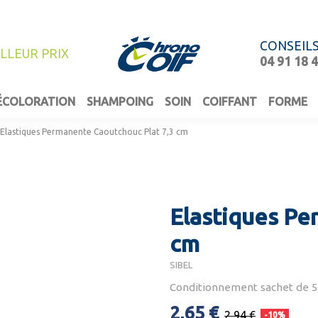
CONSEIL
ILLEUR PRIX
04 91 18 
ÉCOLORATION
SHAMPOING
SOIN
COIFFANT
FORME
Elastiques Permanente Caoutchouc Plat 7,3 cm
Elastiques Pe
cm
SIBEL
Conditionnement sachet de 
2,65 €
2,94 €
-10%