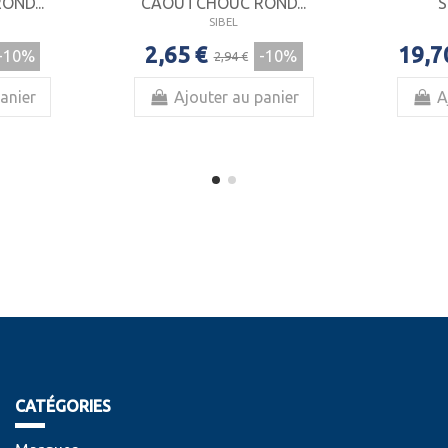
ND...
CAOUTCHOUC ROND...
S
SIBEL
2,65 €
19,7
-10%
-10%
2,94 €
anier
Ajouter au panier
A
CATÉGORIES