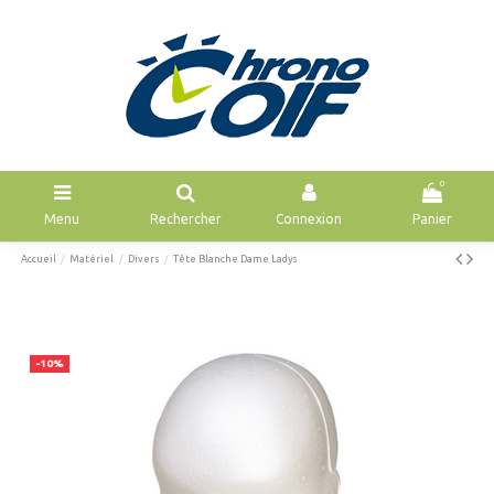
0
Menu
Rechercher
Connexion
Panier
Accueil
Matériel
Divers
Tête Blanche Dame Ladys
-10%