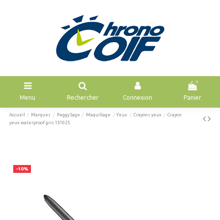
0
Menu
Rechercher
Connexion
Panier
Accueil
Marques
Peggy Sage
Maquillage
Yeux
Crayons yeux
Crayon
yeux waterproof gris 131025
-10%