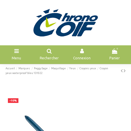
0
Menu
Rechercher
Connexion
Panier
Accueil
Marques
Peggy Sage
Maquillage
Yeux
Crayons yeux
Crayon
yeux waterproof bleu 131022
-10%