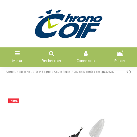
0
Menu
Rechercher
Connexion
Panier
Accueil
Matériel
Esthétique
Coutellerie
Coupe cuticules design 300217
-10%