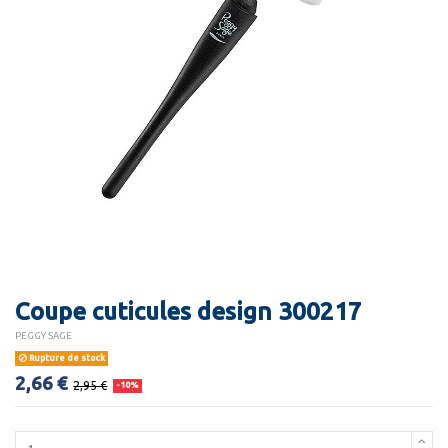
Coupe cuticules design 300217
PEGGY SAGE
Rupture de stock
2,66 €
2,95 €
-10%