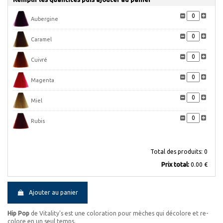
Aubergine
Caramel
Cuivré
Magenta
Miel
Rubis
Total des produits:
0
Prix ​​total:
0.00 €
Ajouter au panier
Hip Pop
de Vitality's est une coloration pour mèches qui décolore et re-
colore en un seul temps.