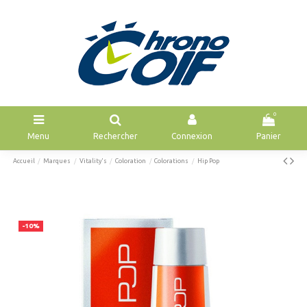
0
Menu
Rechercher
Connexion
Panier
Accueil
Marques
Vitality's
Coloration
Colorations
Hip Pop
-10%