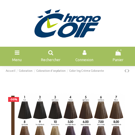
0
Menu
Rechercher
Connexion
Panier
Accueil
Coloration
Coloration d'oxydation
Color Ing Crème Colorante
-30%