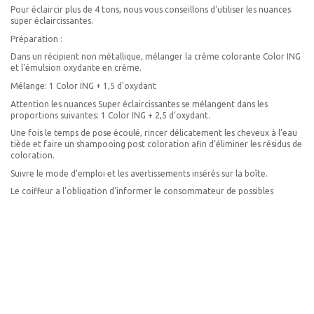
Pour éclaircir plus de 4 tons, nous vous conseillons d'utiliser les nuances
9 Blond Très Clair
super éclaircissantes.
9.00 Blond Très Clair Intense
Préparation :
Dans un récipient non métallique, mélanger la crème colorante Color ING
9.01 Blond Très Clair Naturel Cendré
et l'émulsion oxydante en crème.
9.03 Blond très Clair Naturel Chocolat
Mélange: 1 Color ING + 1,5 d'oxydant
9.11 Blond Très Clair Cendré Extra
Attention les nuances Super éclaircissantes se mélangent dans les
proportions suivantes: 1 Color ING + 2,5 d’oxydant.
9.26 Blond Très Clair Champagne
Une fois le temps de pose écoulé, rincer délicatement les cheveux à l'eau
9.3 Blond Très Clair Doré
tiède et faire un shampooing post coloration afin d’éliminer les résidus de
coloration.
9.31 Blond Très Clair Doré Cendré
Suivre le mode d'emploi et les avertissements insérés sur la boîte.
9.32 Blond Très Clair Beige
Le coiffeur a l'obligation d'informer le consommateur de possibles
9.34 Blond Très Clair Sable Cuivré
réactions allergiques.
9.43 Blond Très Clair Cuivré Doré
Il est conseillé d'effectuer un essai de sensibilité.
9M Blond Très Clair Mat
VOUS POURRIEZ ÊTRE INTÉRESSÉ(E) PAR LES PRODUITS
10 Blond Platine
SUIVANTS
10.01 Blond Ultra Clair Cendré
10.03 Blond Platine Naturel Chocolat