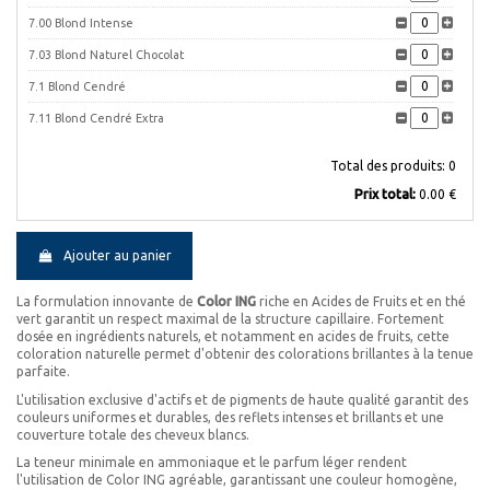
7.00 Blond Intense
7.03 Blond Naturel Chocolat
7.1 Blond Cendré
7.11 Blond Cendré Extra
7.31 Blond Doré Cendré
Total des produits:
0
7.32 Blond Beige
Prix ​​total:
0.00 €
7.33 Blond Doré Chaud
7.43 Blond Cuivré Doré
Ajouter au panier
7.44 Blond Cuivré Intense
La formulation innovante de
Color ING
riche en Acides de Fruits et en thé
7.46 Blond Rouge Titien
vert garantit un respect maximal de la structure capillaire. Fortement
dosée en ingrédients naturels, et notamment en acides de fruits, cette
7.5 Blond Acajou
coloration naturelle permet d'obtenir des colorations brillantes à la tenue
parfaite.
7.62 Blond Rouge Irisé
L'utilisation exclusive d'actifs et de pigments de haute qualité garantit des
7.64 Blond Rouge Feu
couleurs uniformes et durables, des reflets intenses et brillants et une
couverture totale des cheveux blancs.
7.66 Blond Rouge Intense
La teneur minimale en ammoniaque et le parfum léger rendent
7C Crème Caramel
l'utilisation de Color ING agréable, garantissant une couleur homogène,