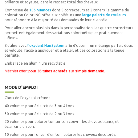
brillante et soyeuse, dans le respect total des cheveux.
7M Blond Mat
Composée de
106 nuances
dont 5 correcteurs et 2 toners, la gamme de
8 Blond Clair
coloration Color ING offre aux coiffeurs une
large palette de couleurs
pour répondre à la majorité des demandes de leur clientèle.
8.00 Blond Clair Intense
Pour aller encore plus loin dans la personnalisation, les quatre correcteurs
8.01 Blond Clair Naturel Cendré
permettent également des variations colorimétriques pratiquement
infinies.
8.03 Blond Clair Naturel Chocolat
S’utilise avec
l'oxydant HairSystem
afin d’obtenir un mélange parfait doux
8.11 Blond Clair Cendré Extra
et velouté, facile à appliquer et à étaler, et des colorations à la tenue
parfaite.
8.31 Blond Clair Doré Cendré
Emballage en aluminium recyclable.
8.32 Blond Clair Beige
Méchier offert
pour 36 tubes achetés sur simple demande.
8.33 Blond Clair Doré Chaud
8.44 Blond Clair Cuivré Intense
MODE D'EMPLOI
8.52 Blond Clair Acajou Irisé
Choix de l'oxydant crème :
8.62 Blond Clair Rouge Irisé
40 volumes pour éclaircir de 3 ou 4 tons
8.66 Blond Clair Rouge Flamme
30 volumes pour éclaircir de 2 ou 3 tons
8.666 Grenade
20 volumes pour colorer ton sur ton couvrir les cheveux blancs, et
éclaircir d'un ton.
8C Miel
10 volumes pour foncer d'un ton, colorer les cheveux décolorés.
8M Blond Clair Mat