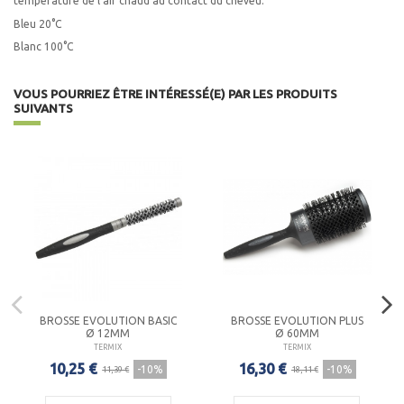
température de l'air chaud au contact du cheveu.
Bleu 20°C
Blanc 100°C
VOUS POURRIEZ ÊTRE INTÉRESSÉ(E) PAR LES PRODUITS
SUIVANTS
BROSSE EVOLUTION BASIC
BROSSE EVOLUTION PLUS
Ø 12MM
Ø 60MM
TERMIX
TERMIX
10,25 €
16,30 €
-10%
-10%
11,39 €
18,11 €