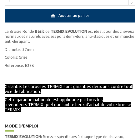
Ajouter au panier
La Brosse Ronde
Basic
de
TERMIX EVOLUTION
est idéal pour des cheveux
normaux et naturels avec ses poils demi-durs, anti-statiques et un manche
anti-dérapant.
Diamètre 37mm
Coloris: Grise
Référence: E37B
Garantie: Les brosses TERMIX sont garanties deux ans contre tout
vice de fabrication.
Cette garantie nationale est appliquée par tous les
revendeurs
TERMIX
quel que soit le lieux d'achat de votre brosse
TERMIX.
MODE D'EMPLOI
TERMIX EVOLUTION:
Brosses spécifiques à chaque type de cheveux,