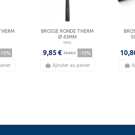
 THERM
BROSSE RONDE THERM
BRO
Ø 43MM
S
SIBEL
9,85 €
10,8
-10%
-10%
10,94 €
anier
Ajouter au panier
A