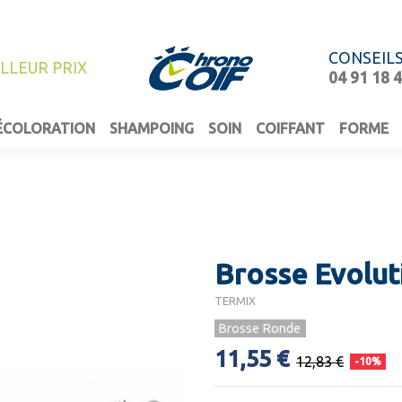
CONSEIL
ILLEUR PRIX
04 91 18 
ÉCOLORATION
SHAMPOING
SOIN
COIFFANT
FORME
Brosse Evolut
TERMIX
Brosse Ronde
11,55 €
12,83 €
-10%