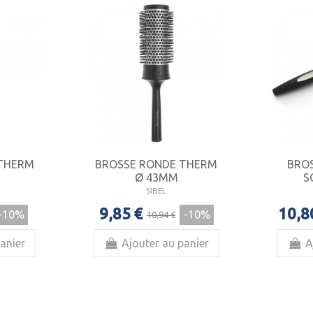
 THERM
BROSSE RONDE THERM
BRO
Ø 43MM
S
SIBEL
9,85 €
10,8
-10%
-10%
10,94 €
anier
Ajouter au panier
A