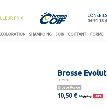
CONSEIL
ILLEUR PRIX
04 91 18 
ÉCOLORATION
SHAMPOING
SOIN
COIFFANT
FORME
Brosse Evolut
TERMIX
Brosse Ronde
10,50 €
11,67 €
-10%