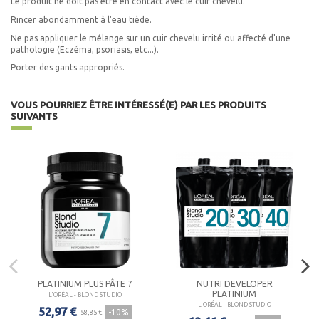
Le produit ne doit pas être en contact avec le cuir chevelu.
Rincer abondamment à l'eau tiède.
Ne pas appliquer le mélange sur un cuir chevelu irrité ou affecté d'une
pathologie (Eczéma, psoriasis, etc...).
Porter des gants appropriés.
VOUS POURRIEZ ÊTRE INTÉRESSÉ(E) PAR LES PRODUITS
SUIVANTS
PLATINIUM PLUS PÂTE 7
NUTRI DEVELOPER
PLATINIUM
L'ORÉAL - BLOND STUDIO
L'ORÉAL - BLOND STUDIO
52,97 €
-10%
58,85 €