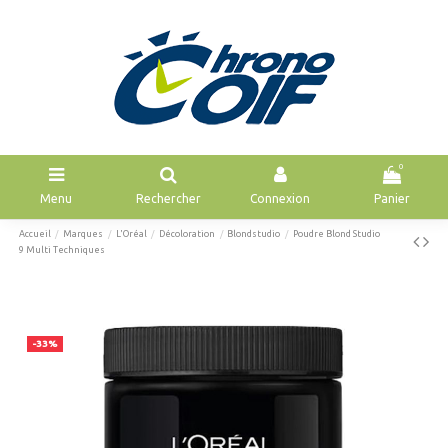
0
Menu
Rechercher
Connexion
Panier
Accueil
Marques
L'Oréal
Décoloration
Blondstudio
Poudre Blond Studio
9 Multi Techniques
-33%