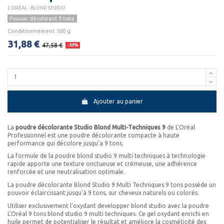
L'ORÉAL - BLOND STUDIO
Pouvoir décolorant 9 tons
Conditionnement 500 g
31,88 €
47,58 €
-33%
Ajouter au panier
La
poudre décolorante Studio Blond Multi-Techniques 9
de L'Oréal
Professionnel est une poudre décolorante compacte à haute
performance qui décolore jusqu'a 9 tons.
La formule de la poudre blond studio 9 multi techniques à technologie
rapide apporte une texture onctueuse et crémeuse, une adhérence
renforcée et une neutralisation optimale.
La poudre décolorante Blond Studio 9 Multi Techniques 9 tons possède un
pouvoir éclaircissant jusqu’à 9 tons, sur cheveux naturels ou colorés.
Utiliser exclusivement l'oxydant developper blond studio avec la poudre
L'Oréal 9 tons blond studio 9 multi techniques. Ce gel oxydant enrichi en
huile permet de potentialiser le résultat et améliore la cosméticité des