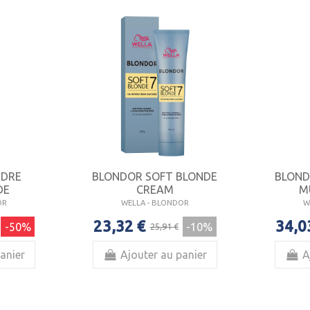
UDRE
BLONDOR SOFT BLONDE
BLOND
DE
CREAM
M
OR
WELLA - BLONDOR
W
23,32 €
34,0
-50%
-10%
25,91 €
anier
Ajouter au panier
A