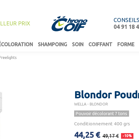
CONSEIL
ILLEUR PRIX
04 91 18 
ÉCOLORATION
SHAMPOING
SOIN
COIFFANT
FORME
reelights
Blondor Poudr
WELLA - BLONDOR
Pouvoir décolorant 7 tons
Conditionnement 400 grs
44,25 €
49,17 €
-10%